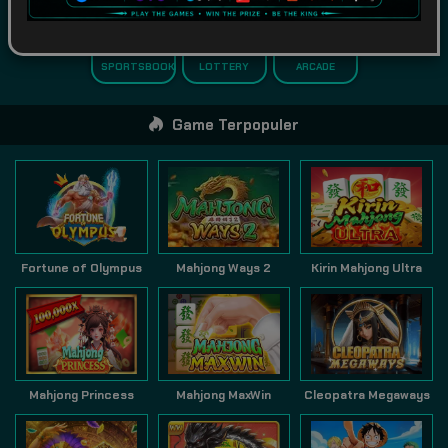
SPORTSBOOK
LOTTERY
ARCADE
Game Terpopuler
Fortune of Olympus
Mahjong Ways 2
Kirin Mahjong Ultra
Mahjong Princess
Mahjong MaxWin
Cleopatra Megaways