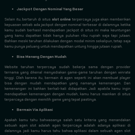
Jackpot Dengan Nominal Yang Besar
Selain itu, bertaruh di situs
slot online
terpercaya juga akan memberikan
kepuasan sebab ada jackpot dengan nominal terbesar di dalamnya. ketika
kamu sudah berhasil mendapatkan jackpot di situs ini maka keuntungan
yang kamu dapatkan tidak hanya puluhan ribu rupiah saja tapi jutaan.
Bahkan meski taruhan dilakukan dengan modal minim sekalipun, tetap saja
kamu punya peluang untuk mendapatkan untung hingga jutaan rupiah.
Bisa Menang Dengan Mudah
Website taruhan terpercaya sudah bekerja sama dengan provider
ternama yang dikenal menyediakan game-game taruhan dengan winrate
tinggi. Oleh karena itu, bermain di agen seperti ini akan membuat player
bisa dengan mudah mendapatkan yang namanya kemenangan. Dan
kemenangan ini bahkan berkali-kali didapatkan. Jadi apabila kamu ingin
mendapatkan kemenangan dengan mudah, kamu harus mainkan di situs
terpercaya dengan memilih game yang tepat pastinya.
Bermain Via Aplikasi
Apakah kamu tahu bahwasanya salah satu kriteria yang menandakan
sebuah agen slot adalah agen terpercaya adalah adanya aplikasi di
dalamnya. jadi kamu harus tahu bahwa aplikasi dalam sebuah agen slot