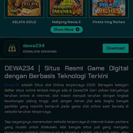
XELAYA GOLD
Mahjong Mania X
Pirate King Riches
Show More
dewa234
Download
DOWNLOAD SEKARANG
DEWA234 | Situs Resmi Game Digital
dengan Berbasis Teknologi Terkini
Dewa234
adalah Situs slot Online terpercaya 2026. Beragam kategori
daftar situs online terbaik hanya ada di Dewa234. Dari sekian banyaknya
taruhan online di internet, slot masih menjadi taruhan dengan tingkat
keuntungan paling tinggi. Jadi jangan heran jika ada begitu banyak
gambler yang memilih bertaruh pada game slot online
saat berada di
website taruhan terpercaya.
Tapi sayangnya, menemukan website terpercaya di internet bukan perkara
yang mudah untuk dilakukan. Ada banyak situs judi yang mengaku
terpercaya padahal faktanya situs tersebut adalah situs judi palsu atau